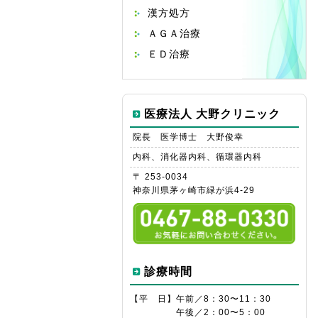
漢方処方
ＡＧＡ治療
ＥＤ治療
医療法人 大野クリニック
院長 医学博士 大野俊幸
内科、消化器内科、循環器内科
〒 253-0034
神奈川県茅ヶ崎市緑が浜4-29
診療時間
【平 日】
午前／8：30〜11：30
午後／2：00〜5：00