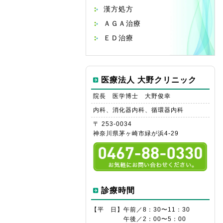
漢方処方
ＡＧＡ治療
ＥＤ治療
医療法人 大野クリニック
院長 医学博士 大野俊幸
内科、消化器内科、循環器内科
〒 253-0034
神奈川県茅ヶ崎市緑が浜4-29
診療時間
【平 日】
午前／8：30〜11：30
午後／2：00〜5：00