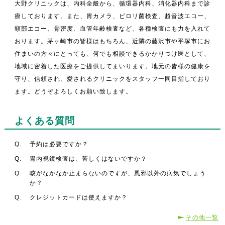
大野クリニックは、内科全般から、循環器内科、消化器内科まで診
療しております。また、胃カメラ、ピロリ菌検査、超音波エコー、
頸部エコー、骨密度、血管年齢検査など、各種検査にも力を入れて
おります。茅ヶ崎市の皆様はもちろん、近隣の藤沢市や平塚市にお
住まいの方々にとっても、何でも相談できるかかりつけ医として、
地域に密着した医療をご提供してまいります。地元の皆様の健康を
守り、信頼され、愛されるクリニックをスタッフ一同目指しており
ます。どうぞよろしくお願い致します。
よくある質問
Q.
予約は必要ですか？
Q.
胃内視鏡検査は、苦しくはないですか？
Q.
咳がなかなか止まらないのですが、風邪以外の病気でしょう
か？
Q.
クレジットカードは使えますか？
その他一覧